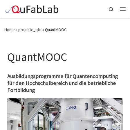
Skip to content
Search
Me
Home
»
projekte_qfe
»
QuantMOOC
QuantMOOC
QuantMOOC
Ausbildungsprogramme für Quantencomputing
für den Hochschulbereich und die betriebliche
Fortbildung