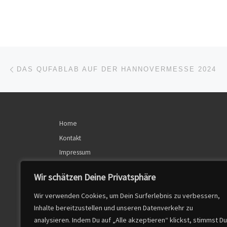
Beitragsnavigation
Vorheriger Beitrag
DAS QUFABLAB AUF DER HANNOVERMESSE 2024
Home
Kontakt
Impressum
Datenschutzerklärung
Wir schätzen Deine Privatsphäre
Wir verwenden Cookies, um Dein Surferlebnis zu verbessern,
Inhalte bereitzustellen und unseren Datenverkehr zu
analysieren. Indem Du auf „Alle akzeptieren“ klickst, stimmst Du