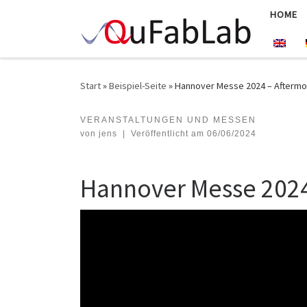
HOME
Zum Inhalt springen
Start
»
Beispiel-Seite
»
Hannover Messe 2024 – Aftermo
VERANSTALTUNGEN UND MESSEN
Hannover Messe 2024 – Aftermovie
von
jens
|
Veröffentlicht am
06/06/2024
Hannover Messe 2024