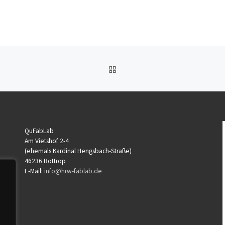
ZURÜCK ZUR BEITRAGSL
QuFabLab
Am Vietshof 2-4
(ehemals Kardinal Hengsbach-Straße)
46236 Bottrop
E-Mail:
info@hrw-fablab.de