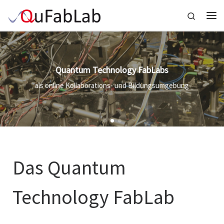
Zum Inhalt springen
Search
Me
Quantum Technology FabLabs
als online Kollaborations- und Bildungsumgebung
Das Quantum
Technology FabLab